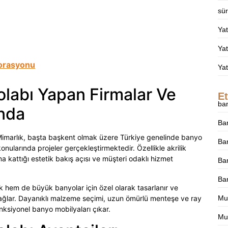
sür
Ya
Yat
orasyonu
Ya
olabı Yapan Firmalar Ve
Et
ba
ında
Ba
ç Mimarlık, başta başkent olmak üzere Türkiye genelinde banyo
Ban
nularında projeler gerçekleştirmektedir. Özellikle akrilik
 kattığı estetik bakış açısı ve müşteri odaklı hizmet
Ban
Ba
 hem de büyük banyolar için özel olarak tasarlanır ve
nı sağlar. Dayanıklı malzeme seçimi, uzun ömürlü menteşe ve ray
Mu
nksiyonel banyo mobilyaları çıkar.
Mut