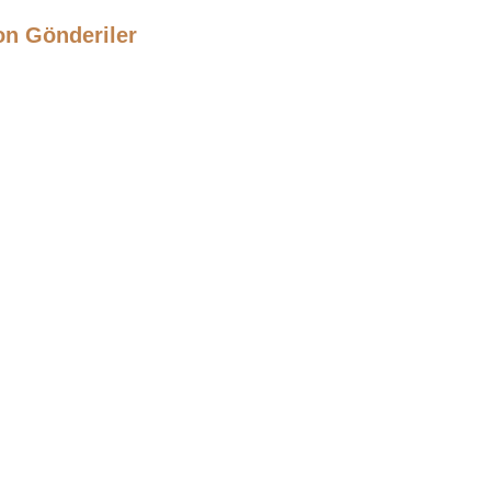
on Gönderiler
bilya Tasarımı 2026