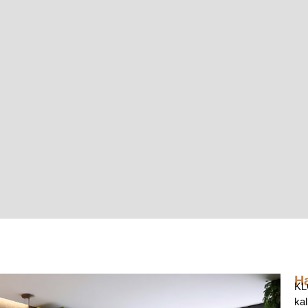
H
KLC
kal