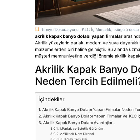
Banyo Dekorasyonu
,
KLC İç Mimarlık
,
sürgülü dolap
akrilik kapak banyo dolabı yapan firmalar
arasında
Akrilik yüzeylerin parlak, modern ve suya dayanıklı
malzemelerden biri haline gelmiştir. Bu alanda uzm
müşteri memnuniyetine verdiği önemle akrilik kapak 
Akrilik Kapak Banyo D
Neden Tercih Edilmeli
İçindekiler
Akrilik Kapak Banyo Dolabı Yapan Firmalar Neden Ter
Akrilik Kapak Banyo Dolabı Yapan Firmalar Ve KLC İ
Akrilik Kapak Banyo Dolabı Avantajları
1.Parlak ve Estetik Görünüm
2.Yüksek Nem Direnci
3. Kolay Temizlik