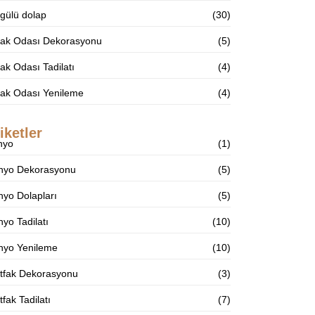
gülü dolap
(30)
tak Odası Dekorasyonu
(5)
ak Odası Tadilatı
(4)
tak Odası Yenileme
(4)
iketler
nyo
(1)
nyo Dekorasyonu
(5)
yo Dolapları
(5)
yo Tadilatı
(10)
nyo Yenileme
(10)
tfak Dekorasyonu
(3)
fak Tadilatı
(7)