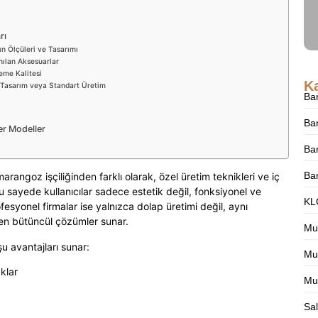
rı
n Ölçüleri ve Tasarımı
nılan Aksesuarlar
eme Kalitesi
Ka
 Tasarım veya Standart Üretim
Ba
Ba
er Modeller
Ban
Ba
rangoz işçiliğinden farklı olarak, özel üretim teknikleri ve iç
u sayede kullanıcılar sadece estetik değil, fonksiyonel ve
KLC
ofesyonel firmalar ise yalnızca dolap üretimi değil, aynı
en bütüncül çözümler sunar.
Mu
u avantajları sunar:
Mut
klar
Mu
Sa