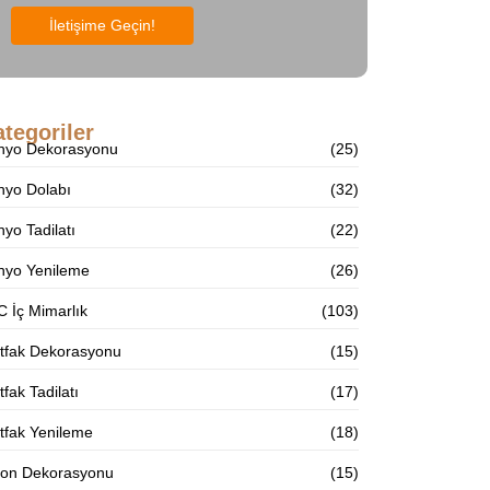
İletişime Geçin!
tegoriler
nyo Dekorasyonu
(25)
nyo Dolabı
(32)
yo Tadilatı
(22)
nyo Yenileme
(26)
 İç Mimarlık
(103)
tfak Dekorasyonu
(15)
fak Tadilatı
(17)
tfak Yenileme
(18)
lon Dekorasyonu
(15)