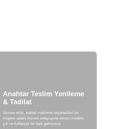
suar Modelleri / KLC İç Mimarlık
lışma Masası Üretimi
Anahtar Teslim Yenileme
& Tadilat
Uzman ekibi, kaliteli malzeme seçenekleri ve
müşteri odaklı hizmet anlayışıyla evinizi modern,
şık ve kullanışlı bir hale getiriyoruz.