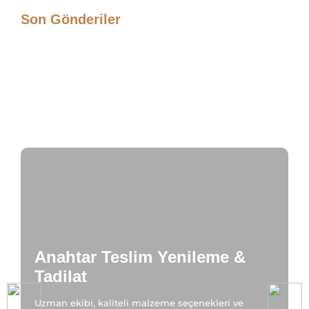
Son Gönderiler
Mobilya Tasarımı 2026
Dresuar Modelleri / KLC İç Mimarlık
Çalışma Masası Üretimi
Anahtar Teslim Yenileme &
Tadilat
Uzman ekibi, kaliteli malzeme seçenekleri ve