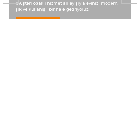
müşteri odaklı hizmet anlayışıyla evinizi modern,
şık ve kullanışlı bir hale getiriyoruz.
İletişime Geçin!
Kategoriler
Banyo Dekorasyonu
(25)
Banyo Dolabı
(32)
Banyo Tadilatı
(22)
Banyo Yenileme
(26)
KLC İç Mimarlık
(103)
Mutfak Dekorasyonu
(15)
Mutfak Tadilatı
(17)
Mutfak Yenileme
(18)