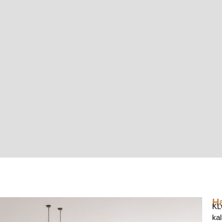
H
KLC
kal