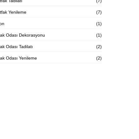
fak Tadilatı
(7)
tfak Yenileme
(7)
lon
(1)
tak Odası Dekorasyonu
(1)
ak Odası Tadilatı
(2)
tak Odası Yenileme
(2)