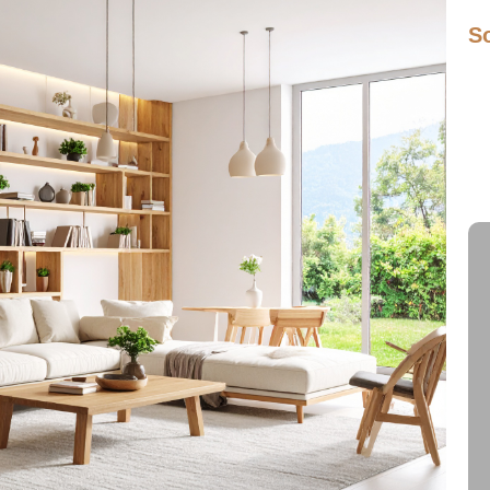
S
Mo
Dre
Ça