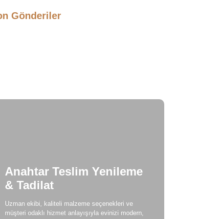
on Gönderiler
bilya Tasarımı 2026
suar Modelleri / KLC İç Mimarlık
lışma Masası Üretimi
Anahtar Teslim Yenileme
& Tadilat
Uzman ekibi, kaliteli malzeme seçenekleri ve
müşteri odaklı hizmet anlayışıyla evinizi modern,