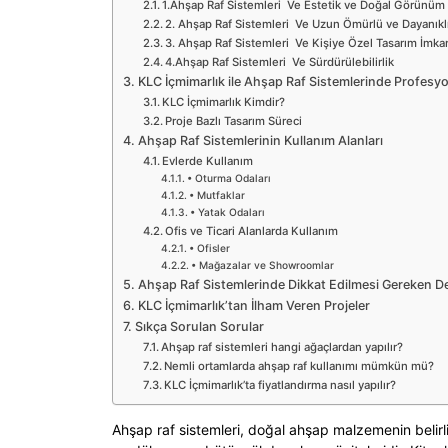
1.Ahşap Raf Sistemleri Ve Estetik ve Doğal Görünüm
2. Ahşap Raf Sistemleri Ve Uzun Ömürlü ve Dayanıkl
3. Ahşap Raf Sistemleri Ve Kişiye Özel Tasarım İmka
4.Ahşap Raf Sistemleri Ve Sürdürülebilirlik
KLC İçmimarlık ile Ahşap Raf Sistemlerinde Profesy
KLC İçmimarlık Kimdir?
Proje Bazlı Tasarım Süreci
Ahşap Raf Sistemlerinin Kullanım Alanları
Evlerde Kullanım
• Oturma Odaları
• Mutfaklar
• Yatak Odaları
Ofis ve Ticari Alanlarda Kullanım
• Ofisler
• Mağazalar ve Showroomlar
Ahşap Raf Sistemlerinde Dikkat Edilmesi Gereken De
KLC İçmimarlık’tan İlham Veren Projeler
Sıkça Sorulan Sorular
Ahşap raf sistemleri hangi ağaçlardan yapılır?
Nemli ortamlarda ahşap raf kullanımı mümkün mü?
KLC İçmimarlık’ta fiyatlandırma nasıl yapılır?
Ahşap raf sistemleri, doğal ahşap malzemenin belirl