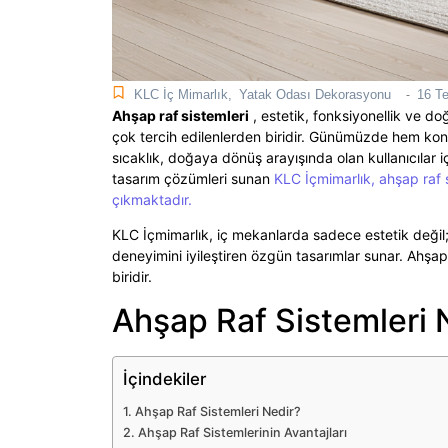
KLC İç Mimarlık
,
Yatak Odası Dekorasyonu
16 T
-
Ahşap raf sistemleri
, estetik, fonksiyonellik ve do
çok tercih edilenlerden biridir. Günümüzde hem ko
sıcaklık, doğaya dönüş arayışında olan kullanıcılar i
tasarım çözümleri sunan
KLC İçmimarlık, ahşap raf 
çıkmaktadır.
KLC İçmimarlık, iç mekanlarda sadece estetik değil;
deneyimini iyileştiren özgün tasarımlar sunar. Ahşa
biridir.
Ahşap Raf Sistemleri 
İçindekiler
Ahşap Raf Sistemleri Nedir?
Ahşap Raf Sistemlerinin Avantajları