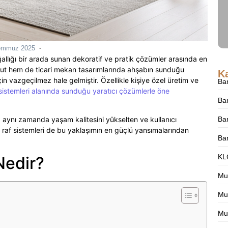
emmuz 2025
-
ğallığı bir arada sunan dekoratif ve pratik çözümler arasında en
nut hem de ticari mekan tasarımlarında ahşabın sunduğu
Ka
çin vazgeçilmez hale gelmiştir. Özellikle kişiye özel üretim ve
Ba
sistemleri alanında sunduğu yaratıcı çözümlerle öne
Ba
 aynı zamanda yaşam kalitesini yükselten ve kullanıcı
Ban
p raf sistemleri de bu yaklaşımın en güçlü yansımalarından
Ba
KLC
Nedir?
Mu
Mut
Mu