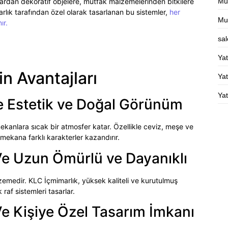
ardan dekoratif objelere, mutfak malzemelerinden bitkilere
Mut
arlık tarafından özel olarak tasarlanan bu sistemler,
her
Mu
ır.
sa
Ya
n Avantajları
Yat
Ya
e Estetik ve Doğal Görünüm
kanlara sıcak bir atmosfer katar. Özellikle ceviz, meşe ve
, mekana farklı karakterler kazandırır.
Ve Uzun Ömürlü ve Dayanıklı
emedir. KLC İçmimarlık, yüksek kaliteli ve kurutulmuş
raf sistemleri tasarlar.
Ve Kişiye Özel Tasarım İmkanı