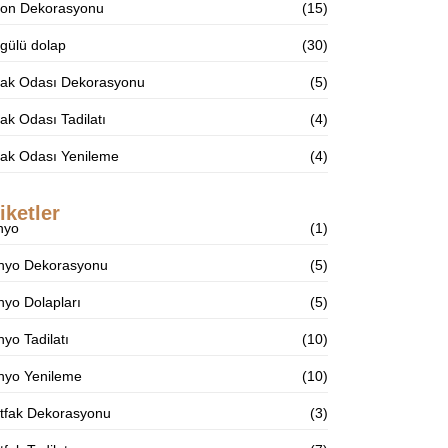
lon Dekorasyonu
(15)
gülü dolap
(30)
tak Odası Dekorasyonu
(5)
ak Odası Tadilatı
(4)
tak Odası Yenileme
(4)
iketler
nyo
(1)
nyo Dekorasyonu
(5)
yo Dolapları
(5)
yo Tadilatı
(10)
nyo Yenileme
(10)
tfak Dekorasyonu
(3)