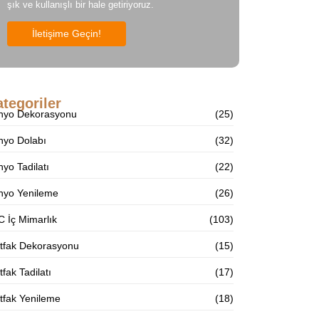
şık ve kullanışlı bir hale getiriyoruz.
İletişime Geçin!
tegoriler
nyo Dekorasyonu
(25)
nyo Dolabı
(32)
yo Tadilatı
(22)
nyo Yenileme
(26)
 İç Mimarlık
(103)
tfak Dekorasyonu
(15)
fak Tadilatı
(17)
tfak Yenileme
(18)