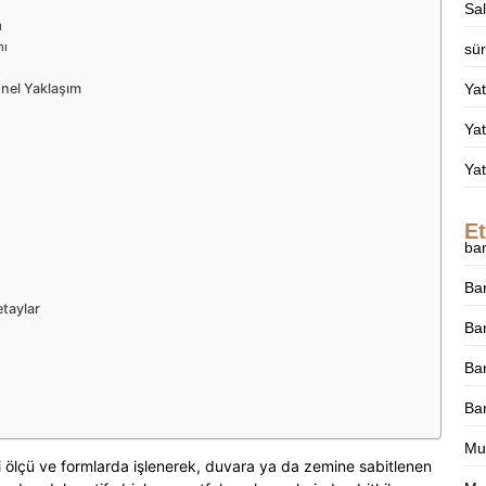
Sa
ı
nı
sür
onel Yaklaşım
Ya
Yat
Ya
Et
ba
Ba
taylar
Ban
Ban
Ba
Mu
i ölçü ve formlarda işlenerek, duvara ya da zemine sabitlenen