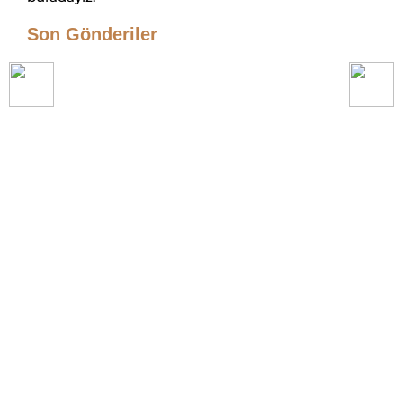
Son Gönderiler
Mobilya Tasarımı 2026
Dresuar Modelleri / KLC İç Mimarlık
Çalışma Masası Üretimi
Anahtar Teslim Yenileme &
Tadilat